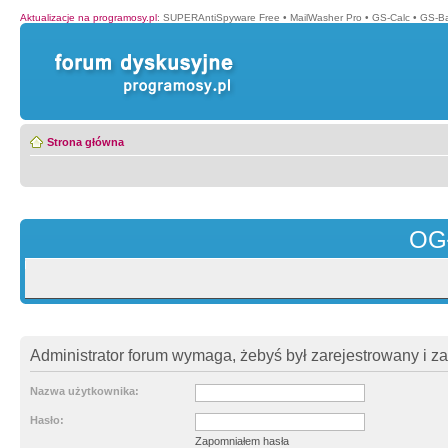
Aktualizacje na programosy.pl
:
SUPERAntiSpyware Free
•
MailWasher Pro
•
GS-Calc
•
GS-B
Strona główna
OG
Administrator forum wymaga, żebyś był zarejestrowany i z
Nazwa użytkownika:
Hasło:
Zapomniałem hasła