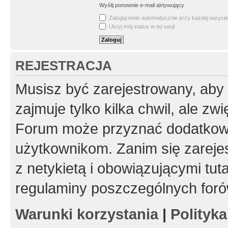
Wyślij ponownie e-mail aktywujący
Zaloguj mnie automatycznie przy każdej wizycie
Ukryj mój status w tej sesji
REJESTRACJA
Musisz być zarejestrowany, aby
zajmuje tylko kilka chwil, ale z
Forum może przyznać dodatkow
użytkownikom. Zanim się zarejes
z netykietą i obowiązującymi tut
regulaminy poszczególnych foró
Warunki korzystania
|
Polityk