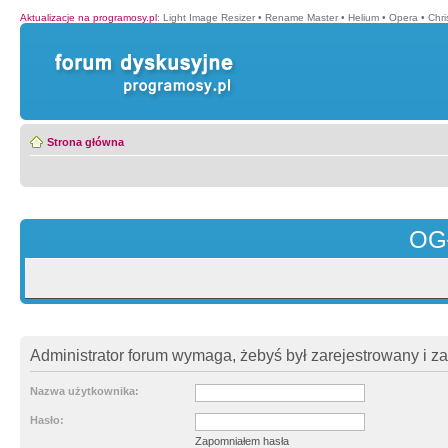
Aktualizacje na programosy.pl
:
Light Image Resizer
•
Rename Master
•
Helium
•
Opera
•
Chr
Strona główna
OG
Administrator forum wymaga, żebyś był zarejestrowany i z
Nazwa użytkownika:
Hasło:
Zapomniałem hasła