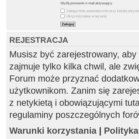
Wyślij ponownie e-mail aktywujący
Zaloguj mnie automatycznie przy każdej wizycie
Ukryj mój status w tej sesji
REJESTRACJA
Musisz być zarejestrowany, aby
zajmuje tylko kilka chwil, ale z
Forum może przyznać dodatkow
użytkownikom. Zanim się zarejes
z netykietą i obowiązującymi tut
regulaminy poszczególnych foró
Warunki korzystania
|
Polityk