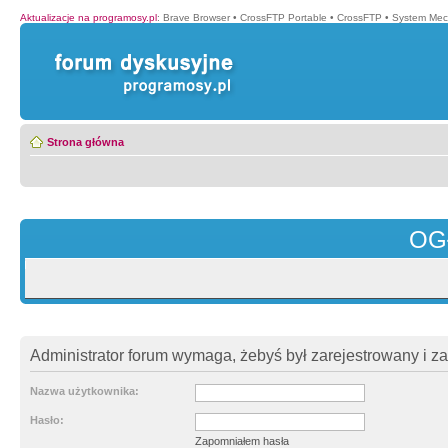
Aktualizacje na programosy.pl
:
Brave Browser
•
CrossFTP Portable
•
CrossFTP
•
System Mec
Strona główna
OG
Administrator forum wymaga, żebyś był zarejestrowany i z
Nazwa użytkownika:
Hasło:
Zapomniałem hasła