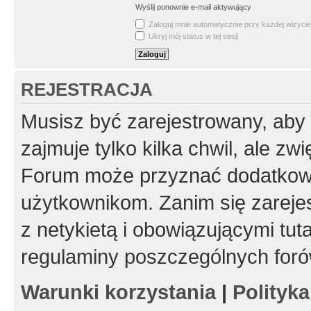
Wyślij ponownie e-mail aktywujący
Zaloguj mnie automatycznie przy każdej wizycie
Ukryj mój status w tej sesji
REJESTRACJA
Musisz być zarejestrowany, aby
zajmuje tylko kilka chwil, ale z
Forum może przyznać dodatkow
użytkownikom. Zanim się zarejes
z netykietą i obowiązującymi tut
regulaminy poszczególnych foró
Warunki korzystania
|
Polityk