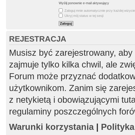
Wyślij ponownie e-mail aktywujący
Zaloguj mnie automatycznie przy każdej wizycie
Ukryj mój status w tej sesji
REJESTRACJA
Musisz być zarejestrowany, aby
zajmuje tylko kilka chwil, ale z
Forum może przyznać dodatkow
użytkownikom. Zanim się zarejes
z netykietą i obowiązującymi tut
regulaminy poszczególnych foró
Warunki korzystania
|
Polityk