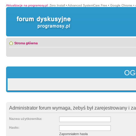
Aktualizacje na programosy.pl
:
Zero Install
•
Advanced SystemCare Free
•
Google Chrome
•
Strona główna
OG
Administrator forum wymaga, żebyś był zarejestrowany i z
Nazwa użytkownika:
Hasło:
Zapomniałem hasła