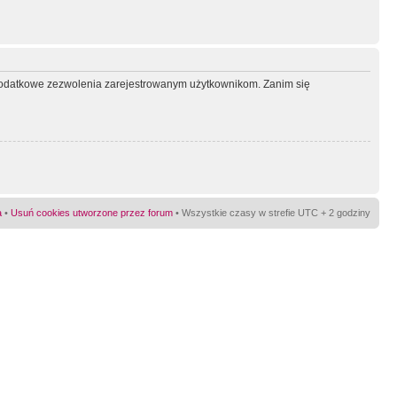
ć dodatkowe zezwolenia zarejestrowanym użytkownikom. Zanim się
a
•
Usuń cookies utworzone przez forum
• Wszystkie czasy w strefie UTC + 2 godziny