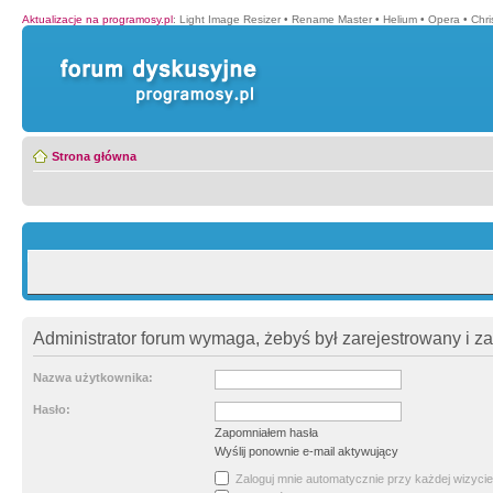
Aktualizacje na programosy.pl
:
Light Image Resizer
•
Rename Master
•
Helium
•
Opera
•
Chr
Strona główna
Administrator forum wymaga, żebyś był zarejestrowany i z
Nazwa użytkownika:
Hasło:
Zapomniałem hasła
Wyślij ponownie e-mail aktywujący
Zaloguj mnie automatycznie przy każdej wizycie