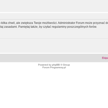
ko kilka chwil, ale zwiększa Twoje możliwości. Administrator Forum może przyzna
tutaj zasadami. Pamiętaj także, by czytać regulaminy poszczególnych forów.
Ekip
Powered by
phpBB
© Group
Forum Programosy.pl