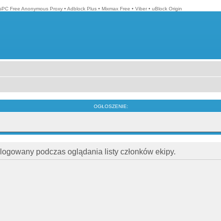
isPC Free Anonymous Proxy
•
Adblock Plus
•
Mixmax Free
•
Viber
•
uBlock Origin
OGŁOSZENIE:
alogowany podczas oglądania listy członków ekipy.