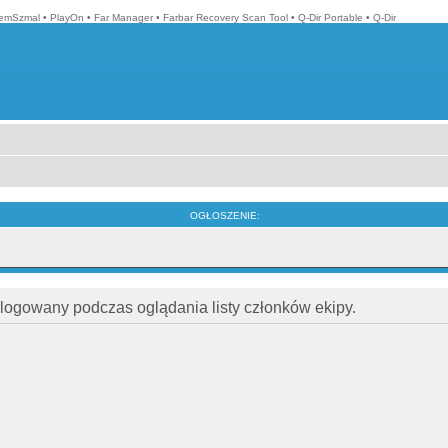
emSzmal
•
PlayOn
•
Far Manager
•
Farbar Recovery Scan Tool
•
Q-Dir Portable
•
Q-Dir
OGŁOSZENIE:
alogowany podczas oglądania listy członków ekipy.