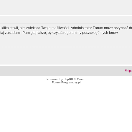
ko kilka chwil, ale zwiększa Twoje możliwości. Administrator Forum może przyzna
tutaj zasadami. Pamiętaj także, by czytać regulaminy poszczególnych forów.
Ekip
Powered by
phpBB
© Group
Forum Programosy.pl