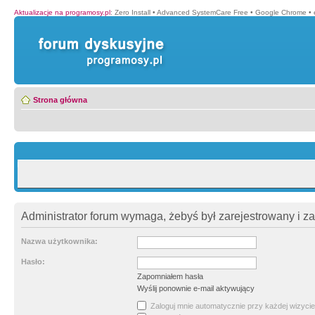
Aktualizacje na programosy.pl
:
Zero Install
•
Advanced SystemCare Free
•
Google Chrome
•
Strona główna
Administrator forum wymaga, żebyś był zarejestrowany i z
Nazwa użytkownika:
Hasło:
Zapomniałem hasła
Wyślij ponownie e-mail aktywujący
Zaloguj mnie automatycznie przy każdej wizycie