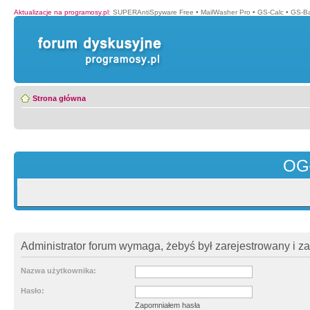
Aktualizacje na programosy.pl
:
SUPERAntiSpyware Free
•
MailWasher Pro
•
GS-Calc
•
GS-B
Strona główna
OG
Administrator forum wymaga, żebyś był zarejestrowany i z
Nazwa użytkownika:
Hasło:
Zapomniałem hasła