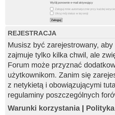
Wyślij ponownie e-mail aktywujący
Zaloguj mnie automatycznie przy każdej wizycie
Ukryj mój status w tej sesji
REJESTRACJA
Musisz być zarejestrowany, aby
zajmuje tylko kilka chwil, ale z
Forum może przyznać dodatkow
użytkownikom. Zanim się zarejes
z netykietą i obowiązującymi tut
regulaminy poszczególnych foró
Warunki korzystania
|
Polityk