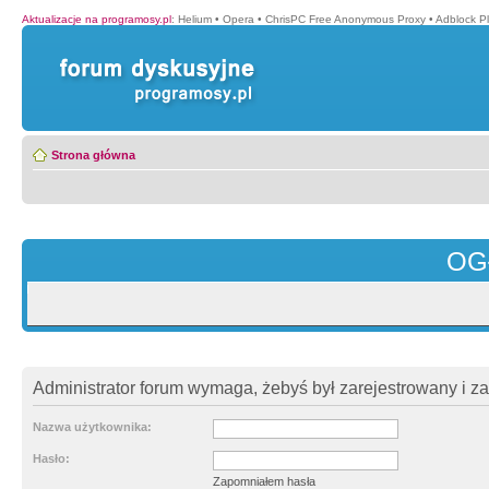
Aktualizacje na programosy.pl
:
Helium
•
Opera
•
ChrisPC Free Anonymous Proxy
•
Adblock P
Strona główna
OG
Administrator forum wymaga, żebyś był zarejestrowany i z
Nazwa użytkownika:
Hasło:
Zapomniałem hasła