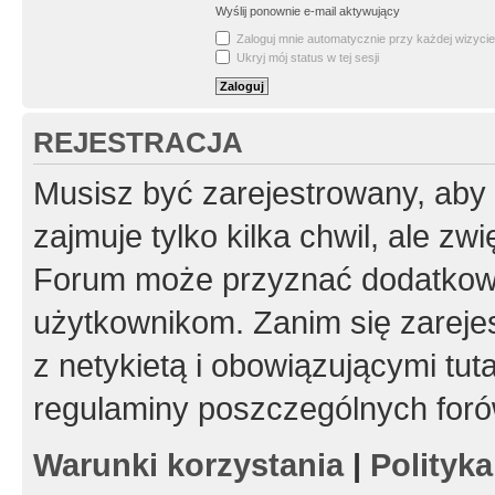
Wyślij ponownie e-mail aktywujący
Zaloguj mnie automatycznie przy każdej wizycie
Ukryj mój status w tej sesji
REJESTRACJA
Musisz być zarejestrowany, aby
zajmuje tylko kilka chwil, ale z
Forum może przyznać dodatkow
użytkownikom. Zanim się zarejes
z netykietą i obowiązującymi tut
regulaminy poszczególnych foró
Warunki korzystania
|
Polityk