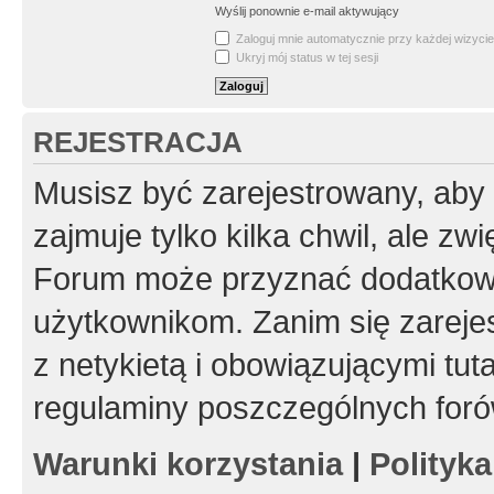
Wyślij ponownie e-mail aktywujący
Zaloguj mnie automatycznie przy każdej wizycie
Ukryj mój status w tej sesji
REJESTRACJA
Musisz być zarejestrowany, aby
zajmuje tylko kilka chwil, ale z
Forum może przyznać dodatkow
użytkownikom. Zanim się zarejes
z netykietą i obowiązującymi tut
regulaminy poszczególnych foró
Warunki korzystania
|
Polityk