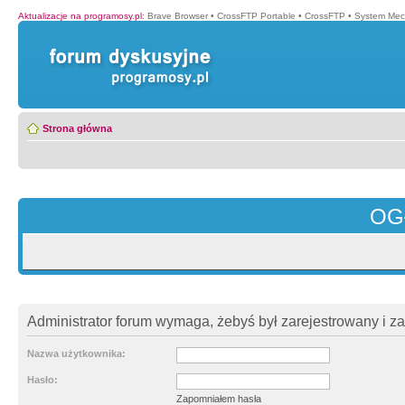
Aktualizacje na programosy.pl
:
Brave Browser
•
CrossFTP Portable
•
CrossFTP
•
System Mec
Strona główna
OG
Administrator forum wymaga, żebyś był zarejestrowany i z
Nazwa użytkownika:
Hasło:
Zapomniałem hasła