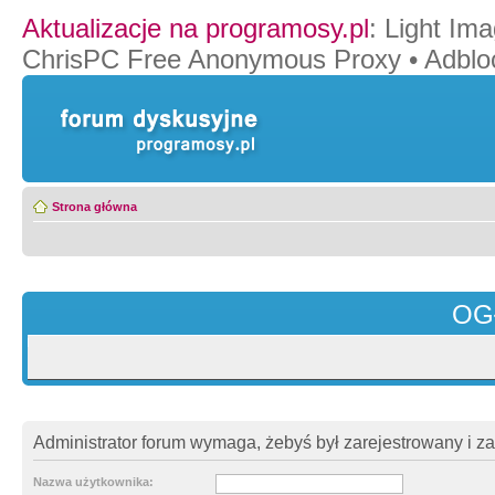
Aktualizacje na programosy.pl
:
Light Ima
ChrisPC Free Anonymous Proxy
•
Adblo
Strona główna
OG
Administrator forum wymaga, żebyś był zarejestrowany i z
Nazwa użytkownika: