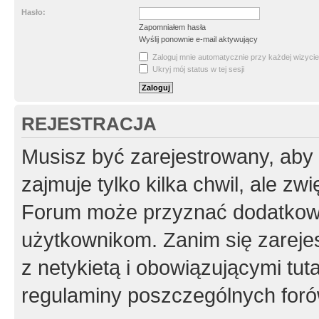
Hasło:
Zapomniałem hasła
Wyślij ponownie e-mail aktywujący
Zaloguj mnie automatycznie przy każdej wizycie
Ukryj mój status w tej sesji
REJESTRACJA
Musisz być zarejestrowany, aby
zajmuje tylko kilka chwil, ale z
Forum może przyznać dodatkow
użytkownikom. Zanim się zarejes
z netykietą i obowiązującymi tut
regulaminy poszczególnych foró