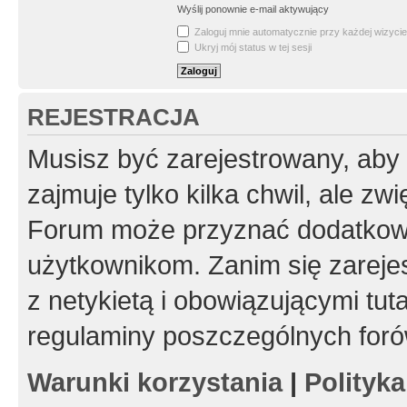
Wyślij ponownie e-mail aktywujący
Zaloguj mnie automatycznie przy każdej wizycie
Ukryj mój status w tej sesji
REJESTRACJA
Musisz być zarejestrowany, aby
zajmuje tylko kilka chwil, ale z
Forum może przyznać dodatkow
użytkownikom. Zanim się zarejes
z netykietą i obowiązującymi tut
regulaminy poszczególnych foró
Warunki korzystania
|
Polityk