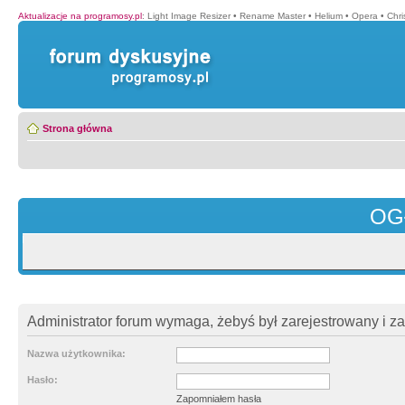
Aktualizacje na programosy.pl
:
Light Image Resizer
•
Rename Master
•
Helium
•
Opera
•
Chr
Strona główna
OG
Administrator forum wymaga, żebyś był zarejestrowany i z
Nazwa użytkownika:
Hasło:
Zapomniałem hasła