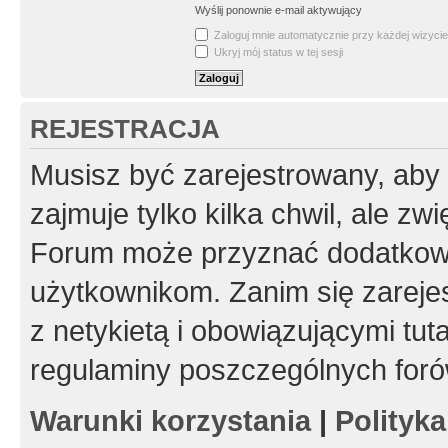
Wyślij ponownie e-mail aktywujący
Zaloguj mnie automatycznie przy każdej wizycie
Ukryj mój status w tej sesji
REJESTRACJA
Musisz być zarejestrowany, aby
zajmuje tylko kilka chwil, ale z
Forum może przyznać dodatkow
użytkownikom. Zanim się zarejes
z netykietą i obowiązującymi tut
regulaminy poszczególnych foró
Warunki korzystania
|
Polityk