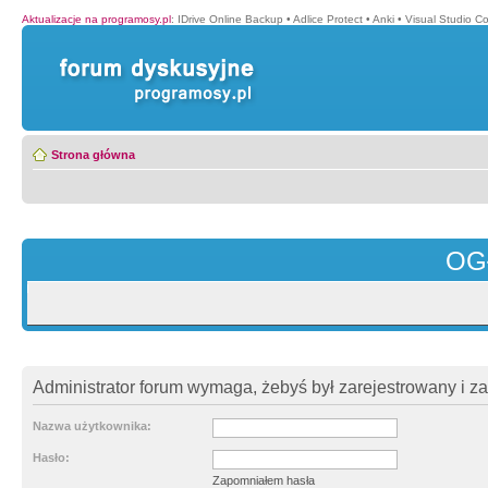
Aktualizacje na programosy.pl
:
IDrive Online Backup
•
Adlice Protect
•
Anki
•
Visual Studio C
Strona główna
OG
Administrator forum wymaga, żebyś był zarejestrowany i z
Nazwa użytkownika:
Hasło:
Zapomniałem hasła