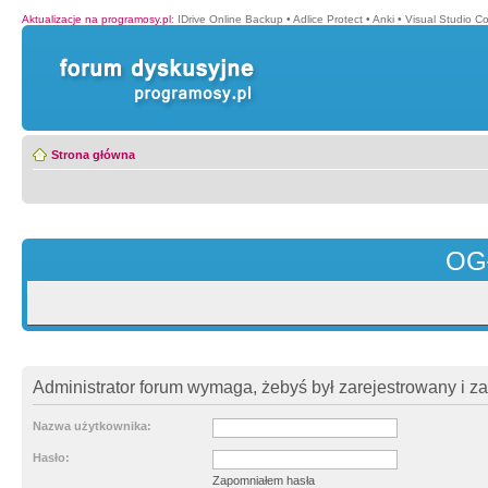
Aktualizacje na programosy.pl
:
IDrive Online Backup
•
Adlice Protect
•
Anki
•
Visual Studio C
Strona główna
OG
Administrator forum wymaga, żebyś był zarejestrowany i z
Nazwa użytkownika:
Hasło:
Zapomniałem hasła