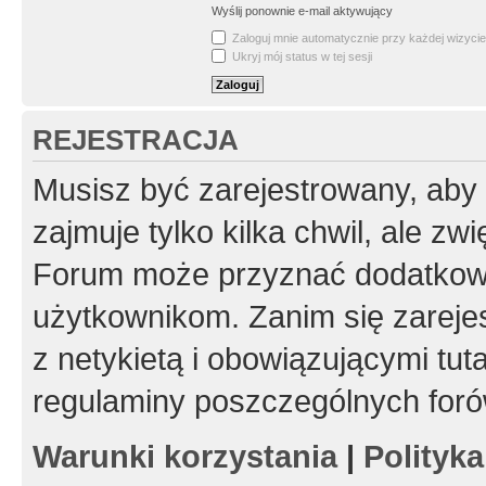
Wyślij ponownie e-mail aktywujący
Zaloguj mnie automatycznie przy każdej wizycie
Ukryj mój status w tej sesji
REJESTRACJA
Musisz być zarejestrowany, aby
zajmuje tylko kilka chwil, ale z
Forum może przyznać dodatkow
użytkownikom. Zanim się zarejes
z netykietą i obowiązującymi tut
regulaminy poszczególnych foró
Warunki korzystania
|
Polityk