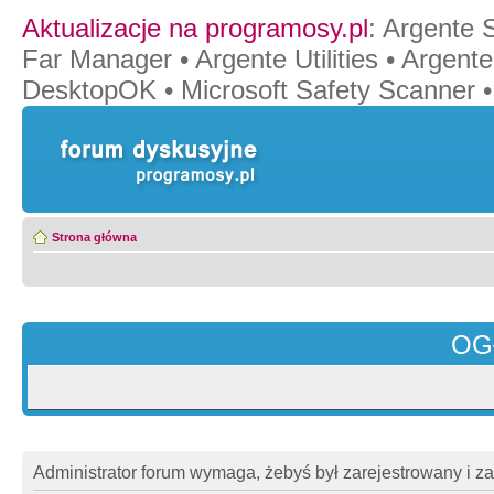
Aktualizacje na programosy.pl
:
Argente 
Far Manager
•
Argente Utilities
•
Argente
DesktopOK
•
Microsoft Safety Scanner
Strona główna
OG
Administrator forum wymaga, żebyś był zarejestrowany i z