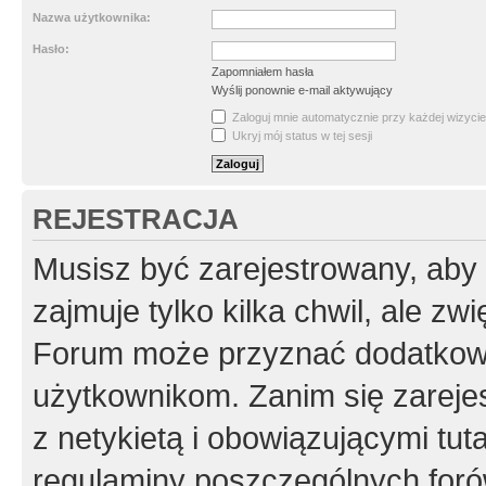
Nazwa użytkownika:
Hasło:
Zapomniałem hasła
Wyślij ponownie e-mail aktywujący
Zaloguj mnie automatycznie przy każdej wizycie
Ukryj mój status w tej sesji
REJESTRACJA
Musisz być zarejestrowany, aby
zajmuje tylko kilka chwil, ale z
Forum może przyznać dodatkow
użytkownikom. Zanim się zarejes
z netykietą i obowiązującymi tut
regulaminy poszczególnych foró