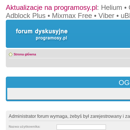
Aktualizacje na programosy.pl
:
Helium
•
Adblock Plus
•
Mixmax Free
•
Viber
•
uB
Strona główna
OG
Administrator forum wymaga, żebyś był zarejestrowany i z
Nazwa użytkownika: