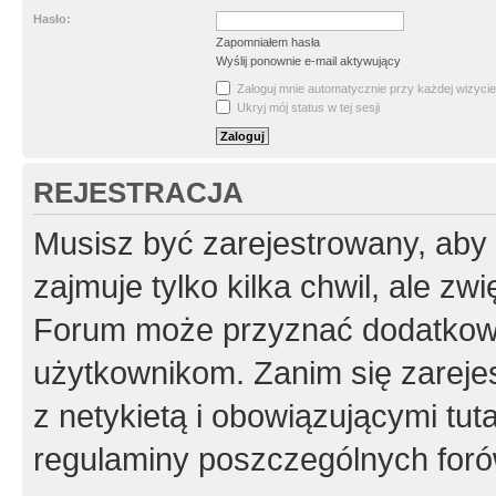
Hasło:
Zapomniałem hasła
Wyślij ponownie e-mail aktywujący
Zaloguj mnie automatycznie przy każdej wizycie
Ukryj mój status w tej sesji
REJESTRACJA
Musisz być zarejestrowany, aby
zajmuje tylko kilka chwil, ale z
Forum może przyznać dodatkow
użytkownikom. Zanim się zarejes
z netykietą i obowiązującymi tut
regulaminy poszczególnych foró