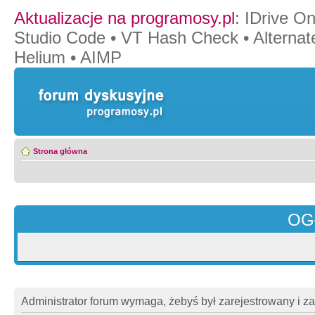
Aktualizacje na programosy.pl
:
IDrive O
Studio Code
•
VT Hash Check
•
Alternat
Helium
•
AIMP
Strona główna
OG
Administrator forum wymaga, żebyś był zarejestrowany i z