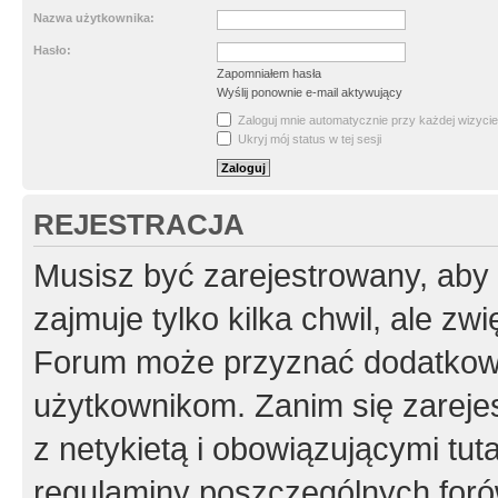
Nazwa użytkownika:
Hasło:
Zapomniałem hasła
Wyślij ponownie e-mail aktywujący
Zaloguj mnie automatycznie przy każdej wizycie
Ukryj mój status w tej sesji
REJESTRACJA
Musisz być zarejestrowany, aby
zajmuje tylko kilka chwil, ale z
Forum może przyznać dodatkow
użytkownikom. Zanim się zarejes
z netykietą i obowiązującymi tut
regulaminy poszczególnych foró