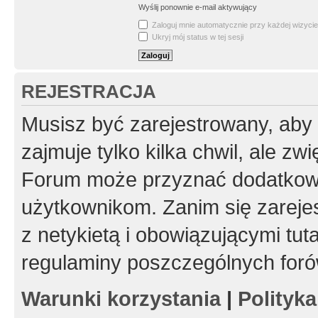
Wyślij ponownie e-mail aktywujący
Zaloguj mnie automatycznie przy każdej wizycie
Ukryj mój status w tej sesji
REJESTRACJA
Musisz być zarejestrowany, aby
zajmuje tylko kilka chwil, ale z
Forum może przyznać dodatkow
użytkownikom. Zanim się zarejes
z netykietą i obowiązującymi tut
regulaminy poszczególnych foró
Warunki korzystania
|
Polityk