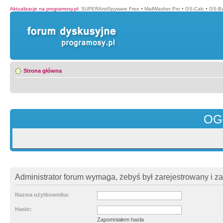
Aktualizacje na programosy.pl
:
SUPERAntiSpyware Free
•
MailWasher Pro
•
GS-Calc
•
GS-B
Strona główna
OG
Administrator forum wymaga, żebyś był zarejestrowany i z
Nazwa użytkownika:
Hasło:
Zapomniałem hasła