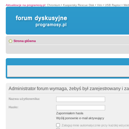
Aktualizacje na programosy.pl
:
Chromium
•
Kaspersky Rescue Disk
•
Vim
•
USB Raptor
•
Web
Strona główna
Administrator forum wymaga, żebyś był zarejestrowany i z
Nazwa użytkownika:
Hasło:
Zapomniałem hasła
Wyślij ponownie e-mail aktywujący
Zaloguj mnie automatycznie przy każdej wizycie