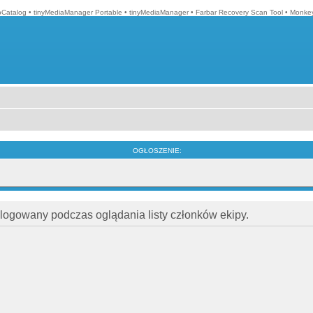
Catalog
•
tinyMediaManager Portable
•
tinyMediaManager
•
Farbar Recovery Scan Tool
•
Monkey
OGŁOSZENIE:
alogowany podczas oglądania listy członków ekipy.