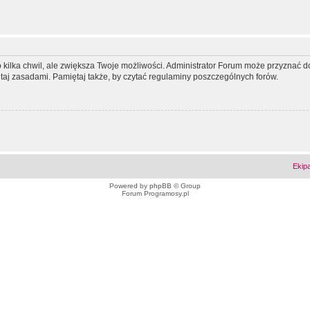
ko kilka chwil, ale zwiększa Twoje możliwości. Administrator Forum może przyzna
tutaj zasadami. Pamiętaj także, by czytać regulaminy poszczególnych forów.
Ekip
Powered by
phpBB
© Group
Forum Programosy.pl