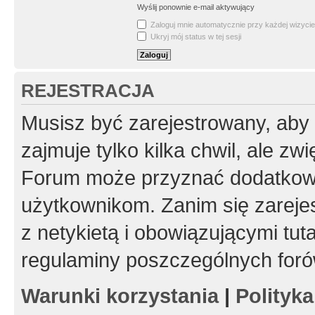
Wyślij ponownie e-mail aktywujący
Zaloguj mnie automatycznie przy każdej wizycie
Ukryj mój status w tej sesji
REJESTRACJA
Musisz być zarejestrowany, aby
zajmuje tylko kilka chwil, ale z
Forum może przyznać dodatkow
użytkownikom. Zanim się zarejes
z netykietą i obowiązującymi tut
regulaminy poszczególnych foró
Warunki korzystania
|
Polityk