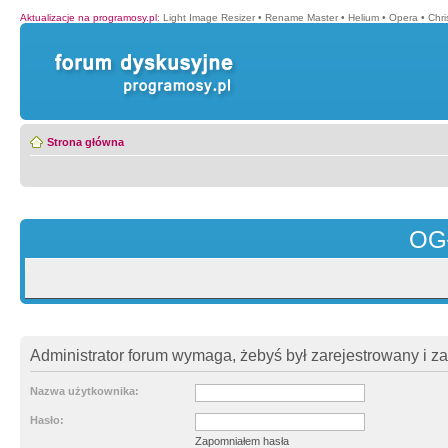
Aktualizacje na programosy.pl
:
Light Image Resizer
•
Rename Master
•
Helium
•
Opera
•
Chr
Strona główna
OG
Administrator forum wymaga, żebyś był zarejestrowany i z
Nazwa użytkownika:
Hasło:
Zapomniałem hasła