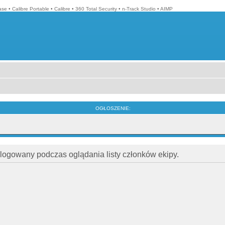
ase
•
Calibre Portable
•
Calibre
•
360 Total Security
•
n-Track Studio
•
AIMP
OGŁOSZENIE:
alogowany podczas oglądania listy członków ekipy.