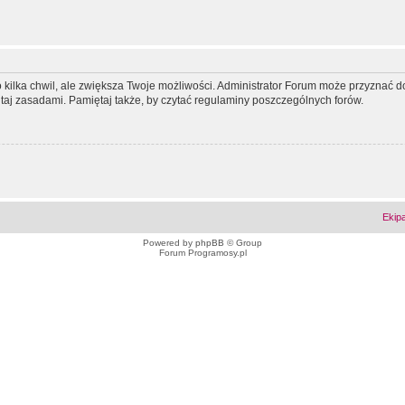
ko kilka chwil, ale zwiększa Twoje możliwości. Administrator Forum może przyzna
tutaj zasadami. Pamiętaj także, by czytać regulaminy poszczególnych forów.
Ekip
Powered by
phpBB
© Group
Forum Programosy.pl