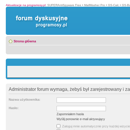
Aktualizacje na programosy.pl
:
SUPERAntiSpyware Free
•
MailWasher Pro
•
GS-Calc
•
GS-B
Strona główna
Administrator forum wymaga, żebyś był zarejestrowany i z
Nazwa użytkownika:
Hasło:
Zapomniałem hasła
Wyślij ponownie e-mail aktywujący
Zaloguj mnie automatycznie przy każdej wizycie