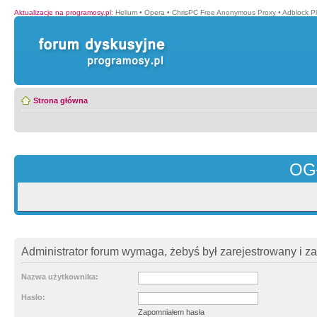
Aktualizacje na programosy.pl
:
Helium
•
Opera
•
ChrisPC Free Anonymous Proxy
•
Adblock P
Strona główna
OG
Administrator forum wymaga, żebyś był zarejestrowany i z
Nazwa użytkownika:
Hasło:
Zapomniałem hasła