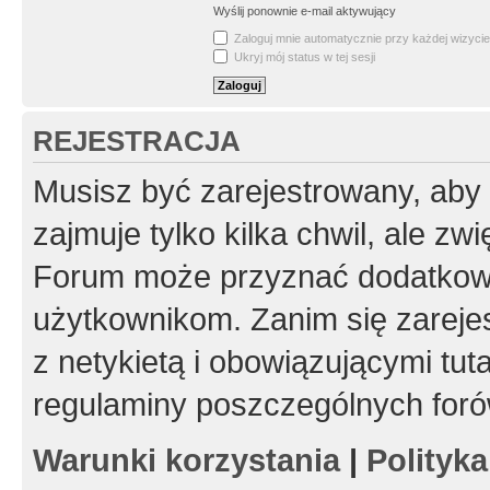
Wyślij ponownie e-mail aktywujący
Zaloguj mnie automatycznie przy każdej wizycie
Ukryj mój status w tej sesji
REJESTRACJA
Musisz być zarejestrowany, aby
zajmuje tylko kilka chwil, ale z
Forum może przyznać dodatkow
użytkownikom. Zanim się zarejes
z netykietą i obowiązującymi tut
regulaminy poszczególnych foró
Warunki korzystania
|
Polityk