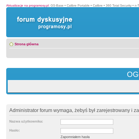
Aktualizacje na programosy.pl
:
GS-Base
•
Calibre Portable
•
Calibre
•
360 Total Security
•
n-
Strona główna
OG
Administrator forum wymaga, żebyś był zarejestrowany i z
Nazwa użytkownika:
Hasło:
Zapomniałem hasła