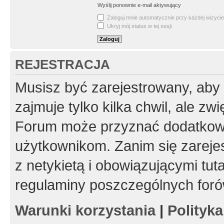
Wyślij ponownie e-mail aktywujący
Zaloguj mnie automatycznie przy każdej wizycie
Ukryj mój status w tej sesji
REJESTRACJA
Musisz być zarejestrowany, aby
zajmuje tylko kilka chwil, ale z
Forum może przyznać dodatkow
użytkownikom. Zanim się zarejes
z netykietą i obowiązującymi tut
regulaminy poszczególnych foró
Warunki korzystania
|
Polityk