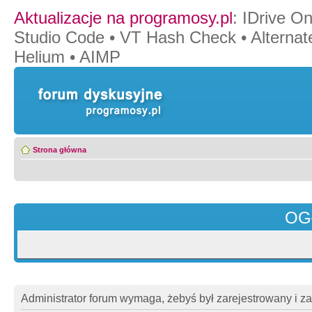
Aktualizacje na programosy.pl
:
IDrive O
Studio Code
•
VT Hash Check
•
Alternat
Helium
•
AIMP
Strona główna
OG
Administrator forum wymaga, żebyś był zarejestrowany i z