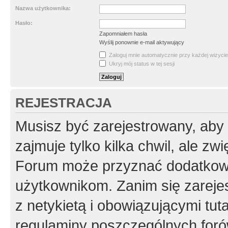
Nazwa użytkownika:
Hasło:
Zapomniałem hasła
Wyślij ponownie e-mail aktywujący
Zaloguj mnie automatycznie przy każdej wizycie
Ukryj mój status w tej sesji
REJESTRACJA
Musisz być zarejestrowany, aby
zajmuje tylko kilka chwil, ale z
Forum może przyznać dodatkow
użytkownikom. Zanim się zarejes
z netykietą i obowiązującymi tut
regulaminy poszczególnych foró