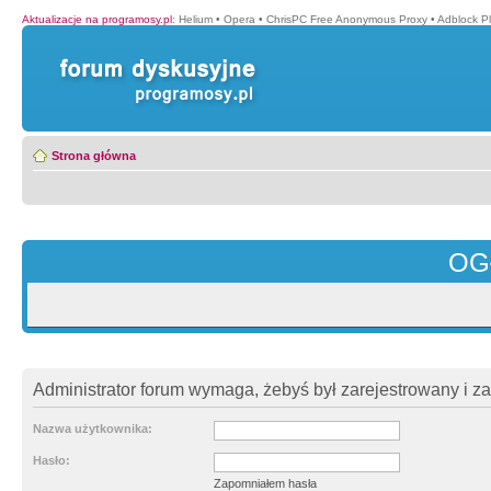
Aktualizacje na programosy.pl
:
Helium
•
Opera
•
ChrisPC Free Anonymous Proxy
•
Adblock P
Strona główna
OG
Administrator forum wymaga, żebyś był zarejestrowany i z
Nazwa użytkownika:
Hasło:
Zapomniałem hasła