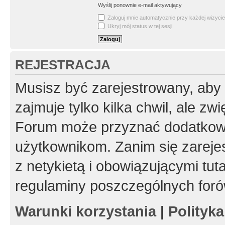
Wyślij ponownie e-mail aktywujący
Zaloguj mnie automatycznie przy każdej wizycie
Ukryj mój status w tej sesji
REJESTRACJA
Musisz być zarejestrowany, aby
zajmuje tylko kilka chwil, ale z
Forum może przyznać dodatkow
użytkownikom. Zanim się zarejes
z netykietą i obowiązującymi tut
regulaminy poszczególnych foró
Warunki korzystania
|
Polityk