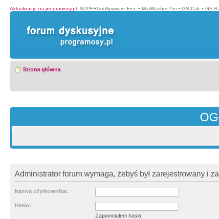
Aktualizacje na programosy.pl
:
SUPERAntiSpyware Free
•
MailWasher Pro
•
GS-Calc
•
GS-B
Strona główna
OG
Administrator forum wymaga, żebyś był zarejestrowany i z
Nazwa użytkownika:
Hasło:
Zapomniałem hasła