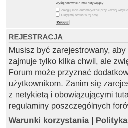
Wyślij ponownie e-mail aktywujący
Zaloguj mnie automatycznie przy każdej wizycie
Ukryj mój status w tej sesji
REJESTRACJA
Musisz być zarejestrowany, aby
zajmuje tylko kilka chwil, ale z
Forum może przyznać dodatkow
użytkownikom. Zanim się zarejes
z netykietą i obowiązującymi tut
regulaminy poszczególnych foró
Warunki korzystania
|
Polityk