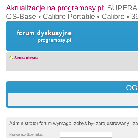
Aktualizacje na programosy.pl
:
SUPERAn
GS-Base
•
Calibre Portable
•
Calibre
•
36
Strona główna
OG
Administrator forum wymaga, żebyś był zarejestrowany i z
Nazwa użytkownika: