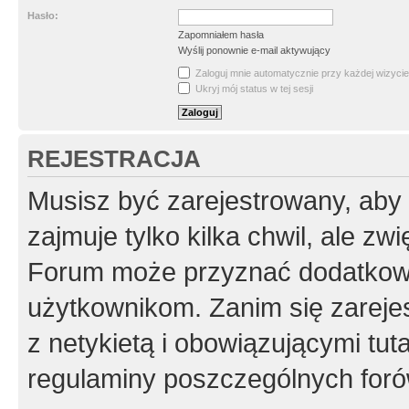
Hasło:
Zapomniałem hasła
Wyślij ponownie e-mail aktywujący
Zaloguj mnie automatycznie przy każdej wizycie
Ukryj mój status w tej sesji
REJESTRACJA
Musisz być zarejestrowany, aby
zajmuje tylko kilka chwil, ale z
Forum może przyznać dodatkow
użytkownikom. Zanim się zarejes
z netykietą i obowiązującymi tut
regulaminy poszczególnych foró