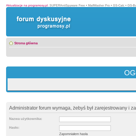
Aktualizacje na programosy.pl
:
SUPERAntiSpyware Free
•
MailWasher Pro
•
GS-Calc
•
GS-B
Strona główna
OG
Administrator forum wymaga, żebyś był zarejestrowany i z
Nazwa użytkownika:
Hasło:
Zapomniałem hasła