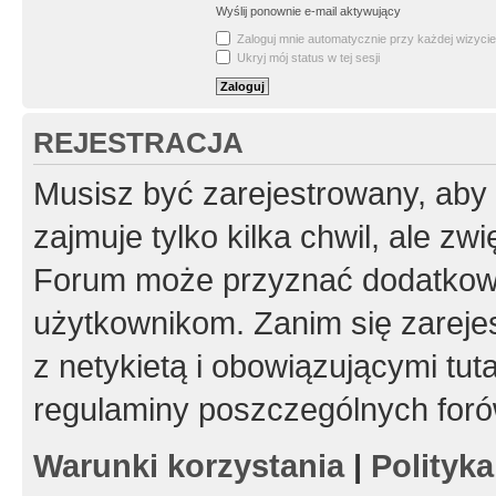
Wyślij ponownie e-mail aktywujący
Zaloguj mnie automatycznie przy każdej wizycie
Ukryj mój status w tej sesji
REJESTRACJA
Musisz być zarejestrowany, aby
zajmuje tylko kilka chwil, ale z
Forum może przyznać dodatkow
użytkownikom. Zanim się zarejes
z netykietą i obowiązującymi tut
regulaminy poszczególnych foró
Warunki korzystania
|
Polityk