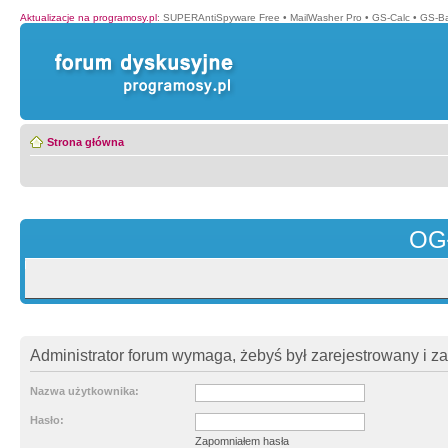
Aktualizacje na programosy.pl
:
SUPERAntiSpyware Free
•
MailWasher Pro
•
GS-Calc
•
GS-B
Strona główna
OG
Administrator forum wymaga, żebyś był zarejestrowany i z
Nazwa użytkownika:
Hasło:
Zapomniałem hasła