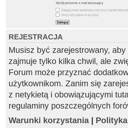
Wyślij ponownie e-mail aktywujący
Zaloguj mnie automatycznie przy każdej wizycie
Ukryj mój status w tej sesji
REJESTRACJA
Musisz być zarejestrowany, aby
zajmuje tylko kilka chwil, ale z
Forum może przyznać dodatkow
użytkownikom. Zanim się zarejes
z netykietą i obowiązującymi tut
regulaminy poszczególnych foró
Warunki korzystania
|
Polityk