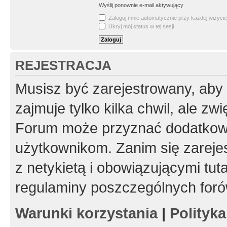
Wyślij ponownie e-mail aktywujący
Zaloguj mnie automatycznie przy każdej wizycie
Ukryj mój status w tej sesji
REJESTRACJA
Musisz być zarejestrowany, aby
zajmuje tylko kilka chwil, ale z
Forum może przyznać dodatkow
użytkownikom. Zanim się zarejes
z netykietą i obowiązującymi tut
regulaminy poszczególnych foró
Warunki korzystania
|
Polityk