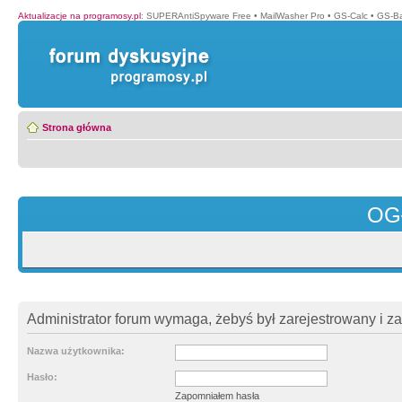
Aktualizacje na programosy.pl
:
SUPERAntiSpyware Free
•
MailWasher Pro
•
GS-Calc
•
GS-B
Strona główna
OG
Administrator forum wymaga, żebyś był zarejestrowany i z
Nazwa użytkownika:
Hasło:
Zapomniałem hasła