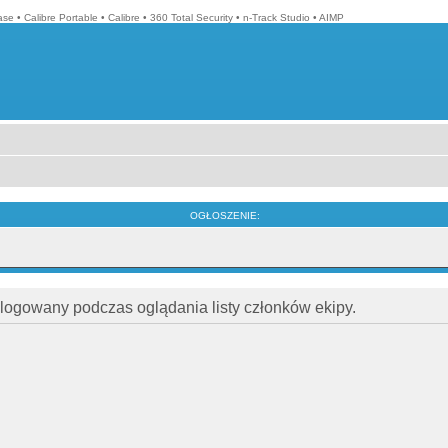
ase
•
Calibre Portable
•
Calibre
•
360 Total Security
•
n-Track Studio
•
AIMP
OGŁOSZENIE:
alogowany podczas oglądania listy członków ekipy.