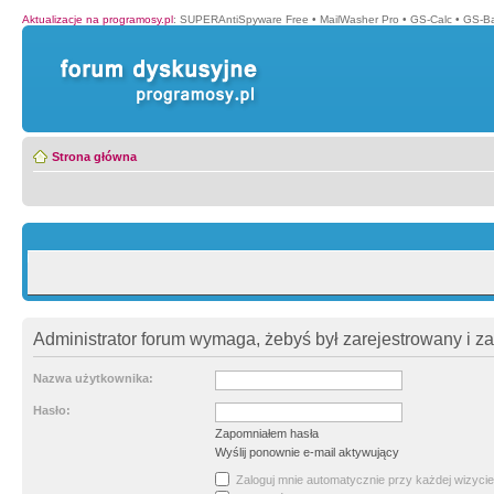
Aktualizacje na programosy.pl
:
SUPERAntiSpyware Free
•
MailWasher Pro
•
GS-Calc
•
GS-B
Strona główna
Administrator forum wymaga, żebyś był zarejestrowany i z
Nazwa użytkownika:
Hasło:
Zapomniałem hasła
Wyślij ponownie e-mail aktywujący
Zaloguj mnie automatycznie przy każdej wizycie