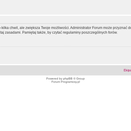
ko kilka chwil, ale zwiększa Twoje możliwości. Administrator Forum może przyzna
tutaj zasadami. Pamiętaj także, by czytać regulaminy poszczególnych forów.
Ekip
Powered by
phpBB
© Group
Forum Programosy.pl