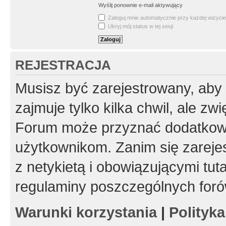
Wyślij ponownie e-mail aktywujący
Zaloguj mnie automatycznie przy każdej wizycie
Ukryj mój status w tej sesji
REJESTRACJA
Musisz być zarejestrowany, aby
zajmuje tylko kilka chwil, ale z
Forum może przyznać dodatkow
użytkownikom. Zanim się zarejes
z netykietą i obowiązującymi tut
regulaminy poszczególnych foró
Warunki korzystania
|
Polityk