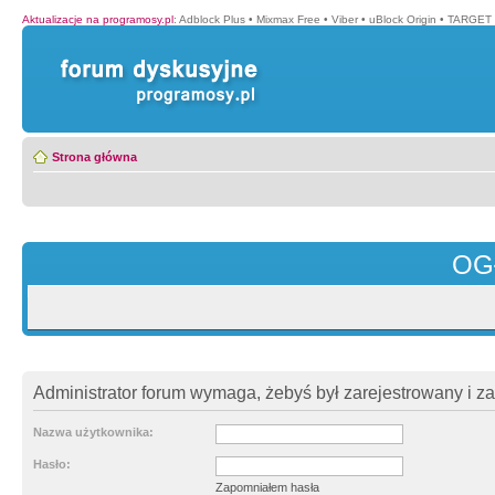
Aktualizacje na programosy.pl
:
Adblock Plus
•
Mixmax Free
•
Viber
•
uBlock Origin
•
TARGET 
Strona główna
OG
Administrator forum wymaga, żebyś był zarejestrowany i z
Nazwa użytkownika:
Hasło:
Zapomniałem hasła