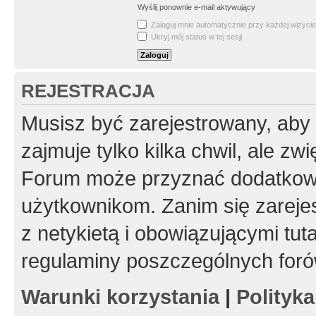
Wyślij ponownie e-mail aktywujący
Zaloguj mnie automatycznie przy każdej wizycie
Ukryj mój status w tej sesji
REJESTRACJA
Musisz być zarejestrowany, aby
zajmuje tylko kilka chwil, ale z
Forum może przyznać dodatkow
użytkownikom. Zanim się zarejes
z netykietą i obowiązującymi tut
regulaminy poszczególnych foró
Warunki korzystania
|
Polityk