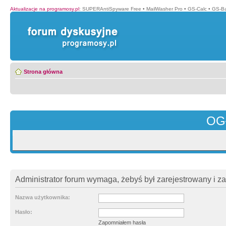
Aktualizacje na programosy.pl
:
SUPERAntiSpyware Free
•
MailWasher Pro
•
GS-Calc
•
GS-B
Strona główna
OG
Administrator forum wymaga, żebyś był zarejestrowany i z
Nazwa użytkownika:
Hasło:
Zapomniałem hasła