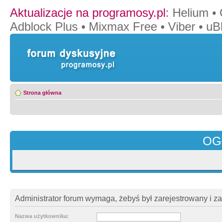
Aktualizacje na programosy.pl
:
Helium
•
Adblock Plus
•
Mixmax Free
•
Viber
•
uB
Strona główna
OG
Administrator forum wymaga, żebyś był zarejestrowany i z
Nazwa użytkownika: