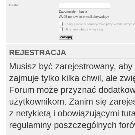
Hasło:
Zapomniałem hasła
Wyślij ponownie e-mail aktywujący
Zaloguj mnie automatycznie przy każdej wizycie
Ukryj mój status w tej sesji
REJESTRACJA
Musisz być zarejestrowany, aby
zajmuje tylko kilka chwil, ale z
Forum może przyznać dodatkow
użytkownikom. Zanim się zarejes
z netykietą i obowiązującymi tut
regulaminy poszczególnych foró