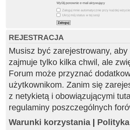
Wyślij ponownie e-mail aktywujący
Zaloguj mnie automatycznie przy każdej wizycie
Ukryj mój status w tej sesji
REJESTRACJA
Musisz być zarejestrowany, aby
zajmuje tylko kilka chwil, ale z
Forum może przyznać dodatkow
użytkownikom. Zanim się zarejes
z netykietą i obowiązującymi tut
regulaminy poszczególnych foró
Warunki korzystania
|
Polityk