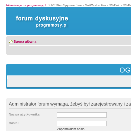
Aktualizacje na programosy.pl
:
SUPERAntiSpyware Free
•
MailWasher Pro
•
GS-Calc
•
GS-B
Strona główna
OG
Administrator forum wymaga, żebyś był zarejestrowany i z
Nazwa użytkownika:
Hasło:
Zapomniałem hasła