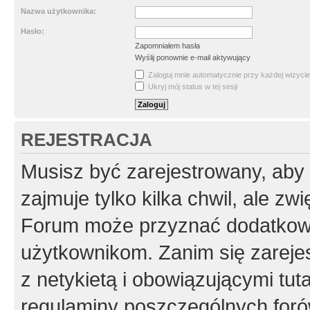
Nazwa użytkownika:
Hasło:
Zapomniałem hasła
Wyślij ponownie e-mail aktywujący
Zaloguj mnie automatycznie przy każdej wizycie
Ukryj mój status w tej sesji
REJESTRACJA
Musisz być zarejestrowany, aby
zajmuje tylko kilka chwil, ale z
Forum może przyznać dodatkow
użytkownikom. Zanim się zarejes
z netykietą i obowiązującymi tut
regulaminy poszczególnych foró