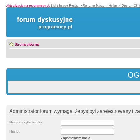
Aktualizacje na programosy.pl
:
Light Image Resizer
•
Rename Master
•
Helium
•
Opera
•
Chr
Strona główna
OG
Administrator forum wymaga, żebyś był zarejestrowany i z
Nazwa użytkownika:
Hasło:
Zapomniałem hasła