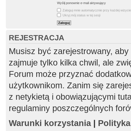
Wyślij ponownie e-mail aktywujący
Zaloguj mnie automatycznie przy każdej wizycie
Ukryj mój status w tej sesji
REJESTRACJA
Musisz być zarejestrowany, aby
zajmuje tylko kilka chwil, ale z
Forum może przyznać dodatkow
użytkownikom. Zanim się zarejes
z netykietą i obowiązującymi tut
regulaminy poszczególnych foró
Warunki korzystania
|
Polityk