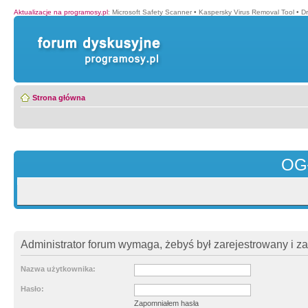
Aktualizacje na programosy.pl
:
Microsoft Safety Scanner
•
Kaspersky Virus Removal Tool
•
Dr
Strona główna
OG
Administrator forum wymaga, żebyś był zarejestrowany i z
Nazwa użytkownika:
Hasło:
Zapomniałem hasła