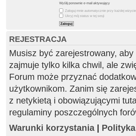
Wyślij ponownie e-mail aktywujący
Zaloguj mnie automatycznie przy każdej wizycie
Ukryj mój status w tej sesji
REJESTRACJA
Musisz być zarejestrowany, aby
zajmuje tylko kilka chwil, ale z
Forum może przyznać dodatkow
użytkownikom. Zanim się zarejes
z netykietą i obowiązującymi tut
regulaminy poszczególnych foró
Warunki korzystania
|
Polityk