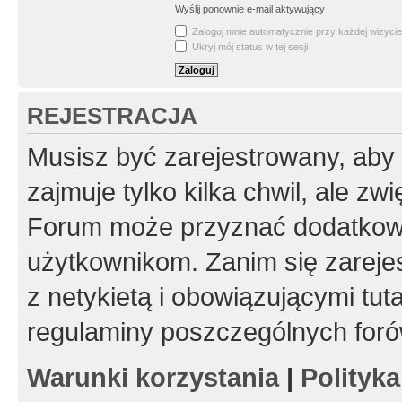
Wyślij ponownie e-mail aktywujący
Zaloguj mnie automatycznie przy każdej wizycie
Ukryj mój status w tej sesji
REJESTRACJA
Musisz być zarejestrowany, aby
zajmuje tylko kilka chwil, ale z
Forum może przyznać dodatkow
użytkownikom. Zanim się zarejes
z netykietą i obowiązującymi tut
regulaminy poszczególnych foró
Warunki korzystania
|
Polityk