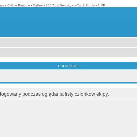
ase
•
Calibre Portable
•
Calibre
•
360 Total Security
•
n-Track Studio
•
AIMP
OGŁOSZENIE:
alogowany podczas oglądania listy członków ekipy.