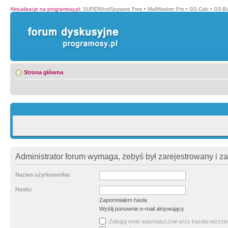
Aktualizacje na programosy.pl
:
SUPERAntiSpyware Free
•
MailWasher Pro
•
GS-Calc
•
GS-B
Strona główna
Administrator forum wymaga, żebyś był zarejestrowany i z
Nazwa użytkownika:
Hasło:
Zapomniałem hasła
Wyślij ponownie e-mail aktywujący
Zaloguj mnie automatycznie przy każdej wizycie