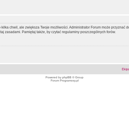
ko kilka chwil, ale zwiększa Twoje możliwości. Administrator Forum może przyzna
tutaj zasadami. Pamiętaj także, by czytać regulaminy poszczególnych forów.
Ekip
Powered by
phpBB
© Group
Forum Programosy.pl