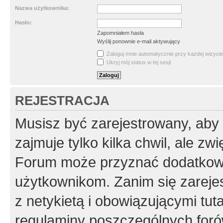
Nazwa użytkownika:
Hasło:
Zapomniałem hasła
Wyślij ponownie e-mail aktywujący
Zaloguj mnie automatycznie przy każdej wizycie
Ukryj mój status w tej sesji
REJESTRACJA
Musisz być zarejestrowany, aby
zajmuje tylko kilka chwil, ale z
Forum może przyznać dodatkow
użytkownikom. Zanim się zarejes
z netykietą i obowiązującymi tut
regulaminy poszczególnych foró