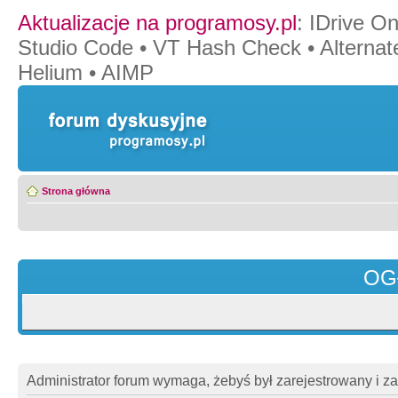
Aktualizacje na programosy.pl
:
IDrive O
Studio Code
•
VT Hash Check
•
Alternat
Helium
•
AIMP
Strona główna
OG
Administrator forum wymaga, żebyś był zarejestrowany i z