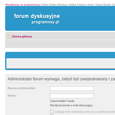
Aktualizacje na programosy.pl
:
IDrive Online Backup
•
Adlice Protect
•
Anki
•
Visual Studio C
Strona główna
Administrator forum wymaga, żebyś był zarejestrowany i z
Nazwa użytkownika:
Hasło:
Zapomniałem hasła
Wyślij ponownie e-mail aktywujący
Zaloguj mnie automatycznie przy każdej wizycie