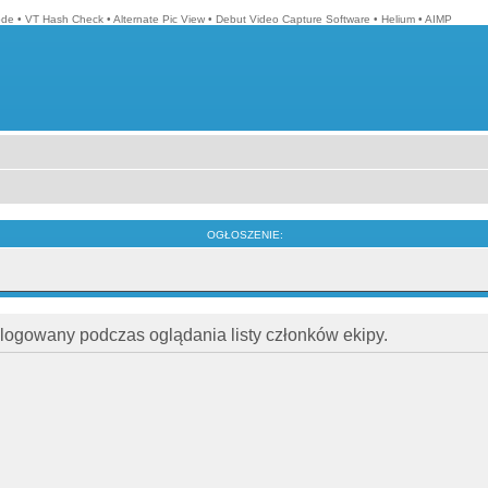
ode
•
VT Hash Check
•
Alternate Pic View
•
Debut Video Capture Software
•
Helium
•
AIMP
OGŁOSZENIE:
alogowany podczas oglądania listy członków ekipy.