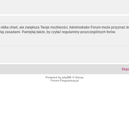
ko kilka chwil, ale zwiększa Twoje możliwości. Administrator Forum może przyzna
tutaj zasadami. Pamiętaj także, by czytać regulaminy poszczególnych forów.
Ekip
Powered by
phpBB
© Group
Forum Programosy.pl