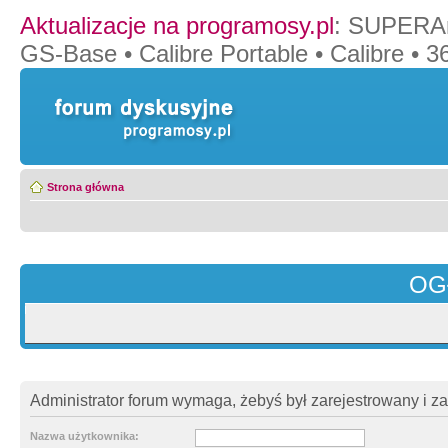
Aktualizacje na programosy.pl
:
SUPERAn
GS-Base
•
Calibre Portable
•
Calibre
•
36
Strona główna
OG
Administrator forum wymaga, żebyś był zarejestrowany i z
Nazwa użytkownika: