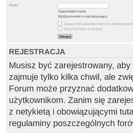
Hasło:
Zapomniałem hasła
Wyślij ponownie e-mail aktywujący
Zaloguj mnie automatycznie przy każdej wizycie
Ukryj mój status w tej sesji
REJESTRACJA
Musisz być zarejestrowany, aby
zajmuje tylko kilka chwil, ale z
Forum może przyznać dodatkow
użytkownikom. Zanim się zarejes
z netykietą i obowiązującymi tut
regulaminy poszczególnych foró