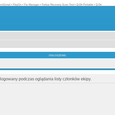
emSzmal
•
PlayOn
•
Far Manager
•
Farbar Recovery Scan Tool
•
Q-Dir Portable
•
Q-Dir
OGŁOSZENIE:
alogowany podczas oglądania listy członków ekipy.