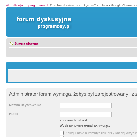
Aktualizacje na programosy.pl
:
Zero Install
•
Advanced SystemCare Free
•
Google Chrome
•
Strona główna
Administrator forum wymaga, żebyś był zarejestrowany i z
Nazwa użytkownika:
Hasło:
Zapomniałem hasła
Wyślij ponownie e-mail aktywujący
Zaloguj mnie automatycznie przy każdej wizycie