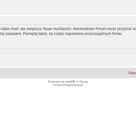
ko kilka chwil, ale zwiększa Twoje możliwości. Administrator Forum może przyzna
tutaj zasadami. Pamiętaj także, by czytać regulaminy poszczególnych forów.
Ekip
Powered by
phpBB
© Group
Forum Programosy.pl