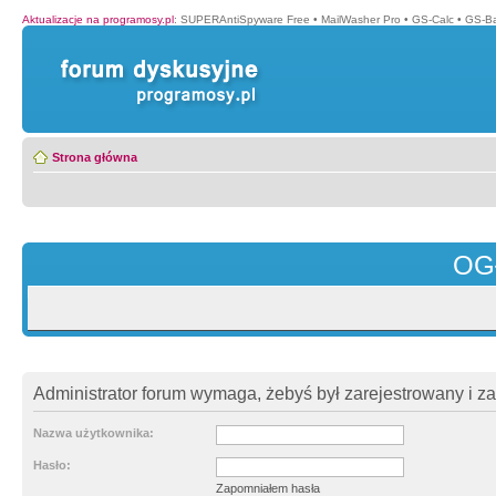
Aktualizacje na programosy.pl
:
SUPERAntiSpyware Free
•
MailWasher Pro
•
GS-Calc
•
GS-B
Strona główna
OG
Administrator forum wymaga, żebyś był zarejestrowany i z
Nazwa użytkownika:
Hasło:
Zapomniałem hasła