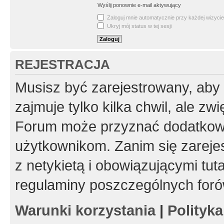
Wyślij ponownie e-mail aktywujący
Zaloguj mnie automatycznie przy każdej wizycie
Ukryj mój status w tej sesji
REJESTRACJA
Musisz być zarejestrowany, aby
zajmuje tylko kilka chwil, ale z
Forum może przyznać dodatkow
użytkownikom. Zanim się zarejes
z netykietą i obowiązującymi tut
regulaminy poszczególnych foró
Warunki korzystania
|
Polityk