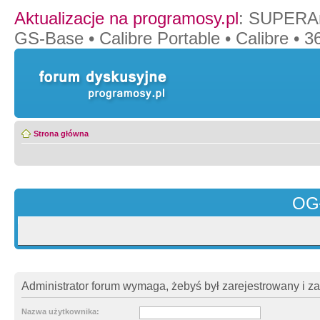
Aktualizacje na programosy.pl
:
SUPERAn
GS-Base
•
Calibre Portable
•
Calibre
•
36
Strona główna
OG
Administrator forum wymaga, żebyś był zarejestrowany i z
Nazwa użytkownika: