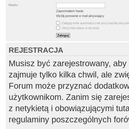
Hasło:
Zapomniałem hasła
Wyślij ponownie e-mail aktywujący
Zaloguj mnie automatycznie przy każdej wizycie
Ukryj mój status w tej sesji
REJESTRACJA
Musisz być zarejestrowany, aby
zajmuje tylko kilka chwil, ale z
Forum może przyznać dodatkow
użytkownikom. Zanim się zarejes
z netykietą i obowiązującymi tut
regulaminy poszczególnych foró