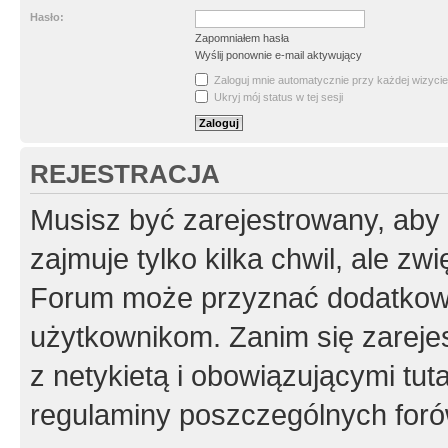
Hasło:
Zapomniałem hasła
Wyślij ponownie e-mail aktywujący
Zaloguj mnie automatycznie przy każdej wizycie
Ukryj mój status w tej sesji
REJESTRACJA
Musisz być zarejestrowany, aby
zajmuje tylko kilka chwil, ale z
Forum może przyznać dodatkow
użytkownikom. Zanim się zarejes
z netykietą i obowiązującymi tut
regulaminy poszczególnych foró