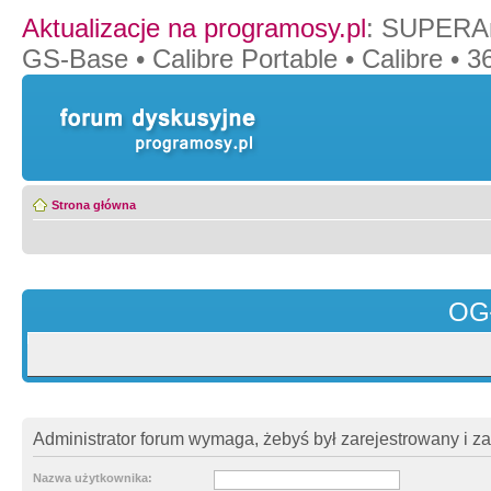
Aktualizacje na programosy.pl
:
SUPERAn
GS-Base
•
Calibre Portable
•
Calibre
•
36
Strona główna
OG
Administrator forum wymaga, żebyś był zarejestrowany i z
Nazwa użytkownika: