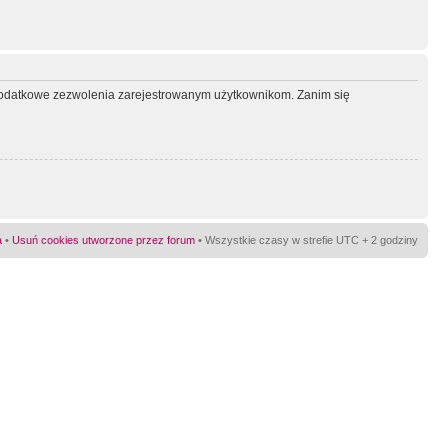
ć dodatkowe zezwolenia zarejestrowanym użytkownikom. Zanim się
a
•
Usuń cookies utworzone przez forum
• Wszystkie czasy w strefie UTC + 2 godziny