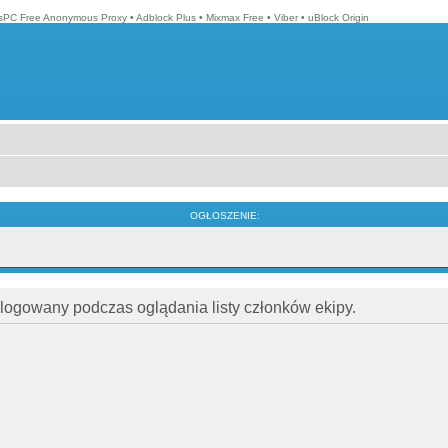
isPC Free Anonymous Proxy
•
Adblock Plus
•
Mixmax Free
•
Viber
•
uBlock Origin
OGŁOSZENIE:
alogowany podczas oglądania listy członków ekipy.