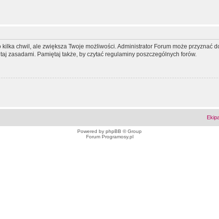
ko kilka chwil, ale zwiększa Twoje możliwości. Administrator Forum może przyzna
tutaj zasadami. Pamiętaj także, by czytać regulaminy poszczególnych forów.
Ekip
Powered by
phpBB
© Group
Forum Programosy.pl