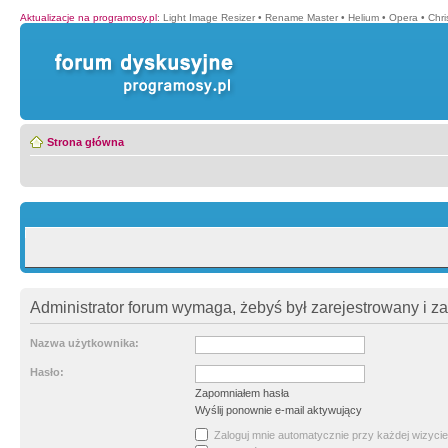
Aktualizacje na programosy.pl
:
Light Image Resizer
•
Rename Master
•
Helium
•
Opera
•
Chr
Strona główna
Administrator forum wymaga, żebyś był zarejestrowany i z
Nazwa użytkownika:
Hasło:
Zapomniałem hasła
Wyślij ponownie e-mail aktywujący
Zaloguj mnie automatycznie przy każdej wizycie