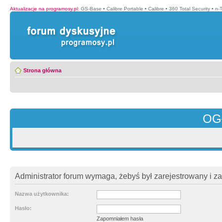
Aktualizacje na programosy.pl
:
GS-Base
•
Calibre Portable
•
Calibre
•
360 Total Security
•
n-
Strona główna
OG
Administrator forum wymaga, żebyś był zarejestrowany i z
Nazwa użytkownika:
Hasło:
Zapomniałem hasła