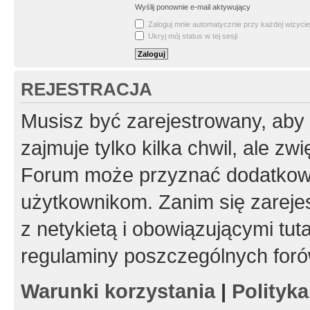
Wyślij ponownie e-mail aktywujący
Zaloguj mnie automatycznie przy każdej wizycie
Ukryj mój status w tej sesji
REJESTRACJA
Musisz być zarejestrowany, aby
zajmuje tylko kilka chwil, ale z
Forum może przyznać dodatkow
użytkownikom. Zanim się zarejes
z netykietą i obowiązującymi tut
regulaminy poszczególnych foró
Warunki korzystania
|
Polityk