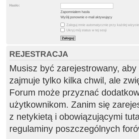
Hasło:
Zapomniałem hasła
Wyślij ponownie e-mail aktywujący
Zaloguj mnie automatycznie przy każdej wizycie
Ukryj mój status w tej sesji
REJESTRACJA
Musisz być zarejestrowany, aby
zajmuje tylko kilka chwil, ale z
Forum może przyznać dodatkow
użytkownikom. Zanim się zarejes
z netykietą i obowiązującymi tut
regulaminy poszczególnych foró