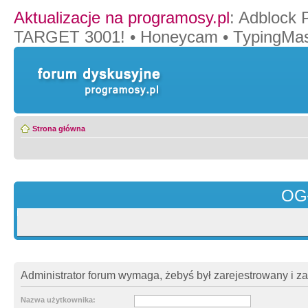
Aktualizacje na programosy.pl
:
Adblock 
TARGET 3001!
•
Honeycam
•
TypingMas
Strona główna
OG
Administrator forum wymaga, żebyś był zarejestrowany i z
Nazwa użytkownika: