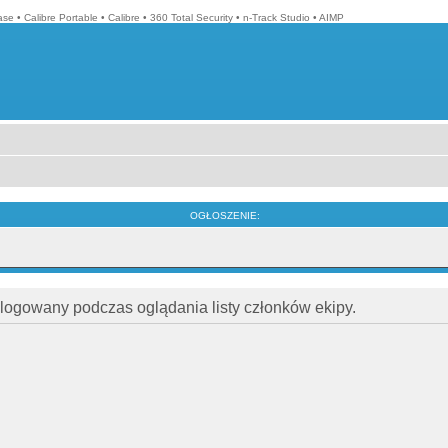
ase
•
Calibre Portable
•
Calibre
•
360 Total Security
•
n-Track Studio
•
AIMP
OGŁOSZENIE:
alogowany podczas oglądania listy członków ekipy.