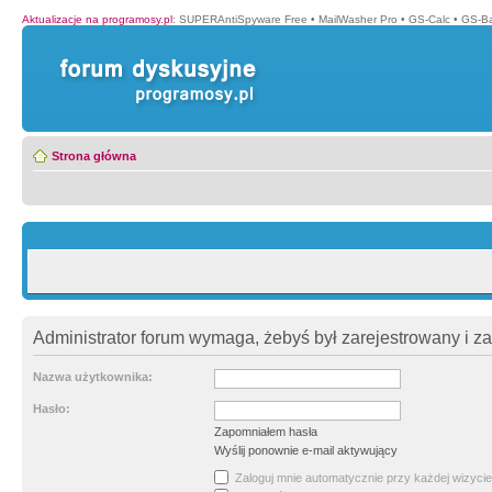
Aktualizacje na programosy.pl
:
SUPERAntiSpyware Free
•
MailWasher Pro
•
GS-Calc
•
GS-B
Strona główna
Administrator forum wymaga, żebyś był zarejestrowany i z
Nazwa użytkownika:
Hasło:
Zapomniałem hasła
Wyślij ponownie e-mail aktywujący
Zaloguj mnie automatycznie przy każdej wizycie