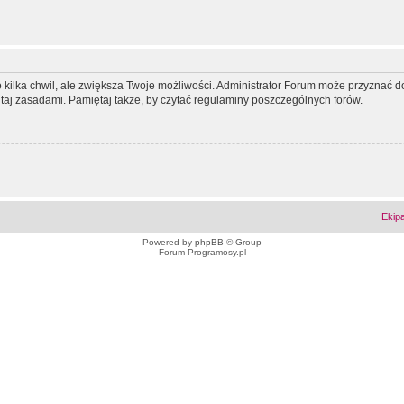
ko kilka chwil, ale zwiększa Twoje możliwości. Administrator Forum może przyzna
tutaj zasadami. Pamiętaj także, by czytać regulaminy poszczególnych forów.
Ekip
Powered by
phpBB
© Group
Forum Programosy.pl